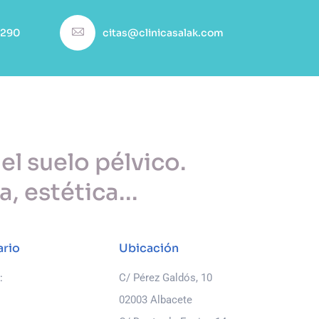
 290
citas@clinicasalak.com
 el suelo pélvico.
 estética...
ario
Ubicación
:
C/ Pérez Galdós, 10
02003 Albacete