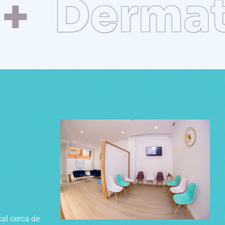
Dermatol
a
cal cerca de