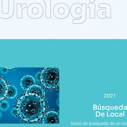
ología
2021
Búsqued
De Local
Inicio de búsqueda de un lo