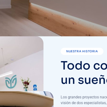
NUESTRA HISTORIA
Todo c
un sue
Los grandes proyectos nacen
visión de dos especialistas,