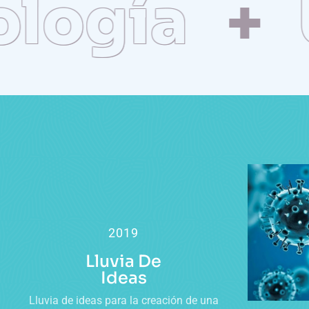
ogía
Ur
2019
Lluvia De
Ideas
Lluvia de ideas para la creación de una