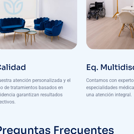
alidad
Eq. Multidis
estra atención personalizada y el
Contamos con expertos
o de tratamientos basados en
especialidades médica
idencia garantizan resultados
una atención integral.
ectivos.
P
r
e
g
u
n
t
a
s
F
r
e
c
u
e
n
t
e
s